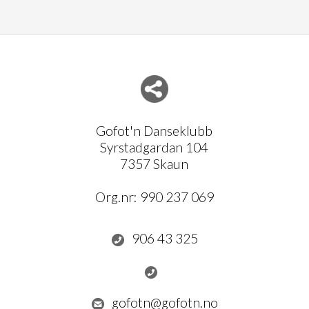
Del nettside med andre
Gofot'n Danseklubb
Syrstadgardan 104
7357 Skaun
Org.nr:
990 237 069
906 43 325
gofotn@gofotn.no