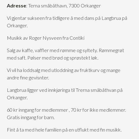
Adresse
: Terna småbåthavn, 7300 Orkanger
Vi gjentar sukseen fra tidligere å med dans på Langbrua på
Orkanger.
Musikk av Roger Nysveen fra Contiki
Salg av kaffe, vaffler med rømme og syltety. Rømmegrøt
med saft. Pølser med brød og sprøstekt løk.
Vi vil ha loddsalg med utloddning av fruktkurv og mange
andre fine gevisnter.
Langbrua ligger ved innkjøringa til Trerna småbåthvan på
Orkanger.
60 kr inngang for medlemmer , 70 kr for ikke medlemmer.
Gratis inngang for barn.
Fint å t
a med hele familien
på en utflukt med fin musikk.