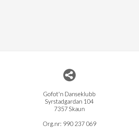
Del nettside med andre
Gofot'n Danseklubb
Syrstadgardan 104
7357 Skaun
Org.nr:
990 237 069