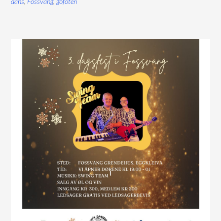
dans
,
Fossvang
,
gofoten