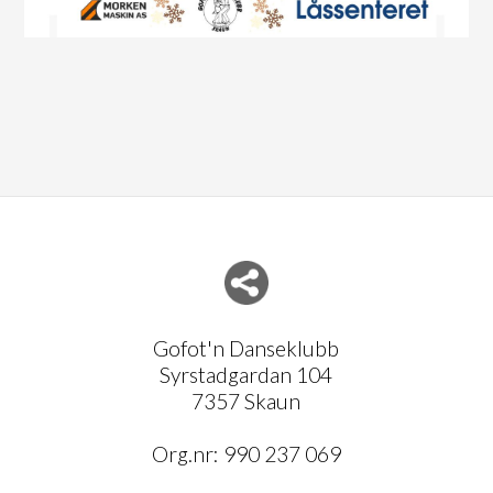
Del nettside med andre
Gofot'n Danseklubb
Syrstadgardan 104
7357 Skaun
Org.nr:
990 237 069