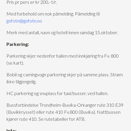
Pris pr pers er kr 200,- t/r.
Med forbehold om nok påmelding. Påmelding til
gofotn@gofotn.no
Merk med antall, navn og hotell innen søndag 15.oktober.
Parkering:
Parkering skjer nedenfor hallen med innkjøring fra Fv. 800
(se kart).
Bobil og camingvogn parkering skjer på samme plass. Strøm
ikke tilgjengelig.
HC parkering og snuplass for taxi/busser, ved hallen.
Bussforbindelse Trondheim-Buvika-Orkanger rute 310 E39
(Buvikkrysset) eller rute 410 Fv.800 (Buvika). Nattbussen
kjører rute 410. Se rutetabeller for ATB.
Info: