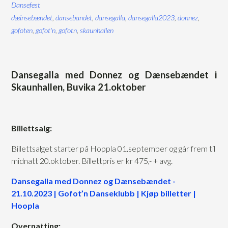
Dansefest
dæinsebændet
,
dansebandet
,
dansegalla
,
dansegalla2023
,
donnez
,
gofoten
,
gofot'n
,
gofotn
,
skaunhallen
Dansegalla med Donnez og Dænsebændet i
Skaunhallen, Buvika 21.oktober
Billettsalg:
Billettsalget starter på Hoppla 01.september og går frem til
midnatt 20.oktober. Billettpris er kr 475,- + avg.
Dansegalla med Donnez og Dænsebændet -
21.10.2023 | Gofot’n Danseklubb | Kjøp billetter |
Hoopla
Overnatting: