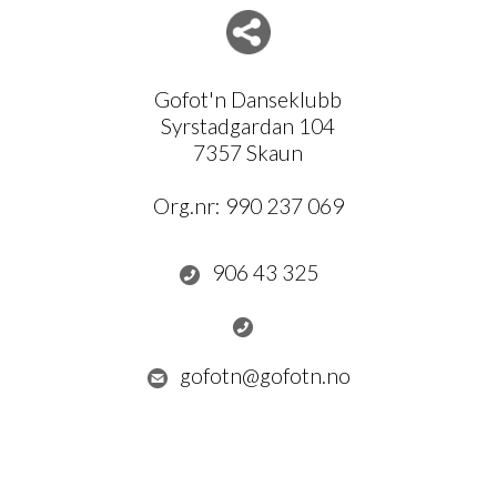
Del nettside med andre
Gofot'n Danseklubb
Syrstadgardan 104
7357 Skaun
Org.nr:
990 237 069
906 43 325
gofotn@gofotn.no