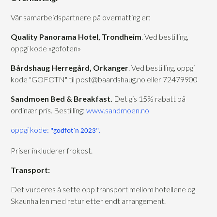
Vår samarbeidspartnere på overnatting er:
Quality Panorama Hotel, Trondheim
. Ved bestilling,
oppgi kode «gofoten»
Bårdshaug Herregård, Orkanger
. Ved bestilling, oppgi
kode "GOFOTN" til post@baardshaug.no eller 72479900
Sandmoen Bed & Breakfast.
Det gis 15% rabatt på
ordinær pris. Bestilling:
www.sandmoen.no
oppgi kode:
"godfot`n 2023".
Priser inkluderer frokost.
Transport:
Det vurderes å sette opp transport mellom hotellene og
Skaunhallen med retur etter endt arrangement.