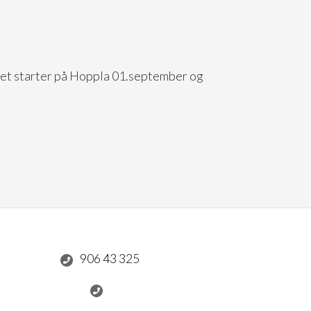
get starter på Hoppla 01.september og
906 43 325