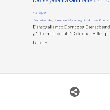
Dansegalla i Skaunhallen 21. o
Dansefest
dæinsebændet
,
dansebandet
,
dansegalla
,
dansegalla202
Dansegalla med Donnez og Dænsebændet i
går frem til midnatt 20.oktober. Billettpri
Les mer...
Del nettside med andre