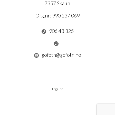
7357 Skaun
Org.nr:
990 237 069
906 43 325
gofotn@gofotn.no
Logg inn