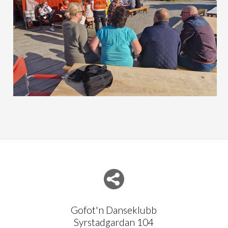
Del nettside med andre
Gofot'n Danseklubb
Syrstadgardan 104