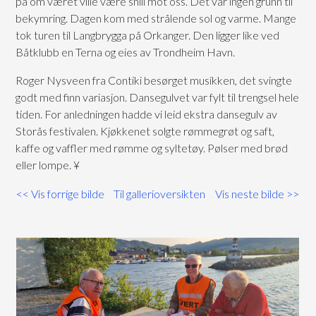
på om været ville være snill mot oss. Det var ingen grunn til
bekymring. Dagen kom med strålende sol og varme. Mange
tok turen til Langbrygga på Orkanger. Den ligger like ved
Båtklubb en Terna og eies av Trondheim Havn.
Roger Nysveen fra Contiki besørget musikken, det svingte
godt med finn variasjon. Dansegulvet var fylt til trengsel hele
tiden. For anledningen hadde vi leid ekstra dansegulv av
Storås festivalen. Kjøkkenet solgte rømmegrøt og saft,
kaffe og vaffler med rømme og syltetøy. Pølser med brød
eller lompe. ¥
<< Vis forrige bilde
Til gallerioversikten
Vis neste bilde >>