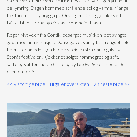
på om været ville være snill mot oss. Det var ingen grunn til
bekymring. Dagen kom med strålende sol og varme. Mange
tok turen til Langbrygga på Orkanger. Den ligger like ved
Båtklubb en Terna og eies av Trondheim Havn.
Roger Nysveen fra Contiki besørget musikken, det svingte
godt med finn variasjon. Dansegulvet var fylt til trengsel hele
tiden. For anledningen hadde vi leid ekstra dansegulv av
Storås festivalen. Kjøkkenet solgte rømmegrøt og saft,
kaffe og vaffler med rømme og syltetøy. Pølser med brød
eller lompe. ¥
<< Vis forrige bilde
Til gallerioversikten
Vis neste bilde >>