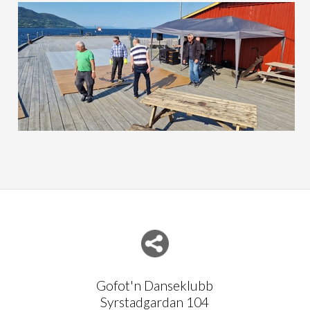
Del nettside med andre
Gofot'n Danseklubb
Syrstadgardan 104