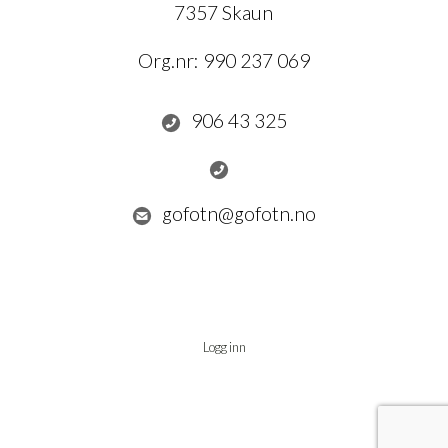
7357 Skaun
Org.nr:
990 237 069
906 43 325
gofotn@gofotn.no
Logg inn