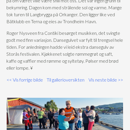
på om været ville være snill mot oss. Det var ingen grunn til
bekymring. Dagen kom med strålende sol og varme. Mange
tok turen til Langbrygga på Orkanger. Den ligger like ved
Båtklubb en Terna og eies av Trondheim Havn.
Roger Nysveen fra Contiki besørget musikken, det svingte
godt med finn variasjon. Dansegulvet var fylt til trengsel hele
tiden. For anledningen hadde vi leid ekstra dansegulv av
Storås festivalen. Kjøkkenet solgte rømmegrøt og saft,
kaffe og vaffler med rømme og syltetøy. Pølser med brød
eller lompe. ¥
<< Vis forrige bilde
Til gallerioversikten
Vis neste bilde >>