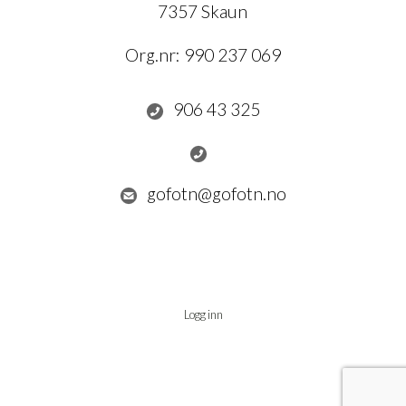
7357 Skaun
Org.nr:
990 237 069
906 43 325
gofotn@gofotn.no
Logg inn