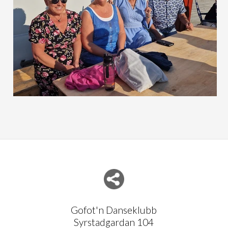
Del nettside med andre
Gofot'n Danseklubb
Syrstadgardan 104